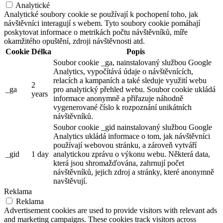
Analytické
Analytické soubory cookie se používají k pochopení toho, jak
návštěvníci interagují s webem. Tyto soubory cookie pomáhají
poskytovat informace o metrikách počtu návštěvníků, míře
okamžitého opuštění, zdroji návštěvnosti atd.
Cookie
Délka
Popis
Soubor cookie _ga, nainstalovaný službou Google
Analytics, vypočítává údaje o návštěvnících,
relacích a kampaních a také sleduje využití webu
2
_ga
pro analytický přehled webu. Soubor cookie ukládá
years
informace anonymně a přiřazuje náhodně
vygenerované číslo k rozpoznání unikátních
návštěvníků.
Soubor cookie _gid nainstalovaný službou Google
Analytics ukládá informace o tom, jak návštěvníci
používají webovou stránku, a zároveň vytváří
_gid
1 day
analytickou zprávu o výkonu webu. Některá data,
která jsou shromažďována, zahrnují počet
návštěvníků, jejich zdroj a stránky, které anonymně
navštěvují.
Reklama
Reklama
Advertisement cookies are used to provide visitors with relevant ads
and marketing campaigns. These cookies track visitors across