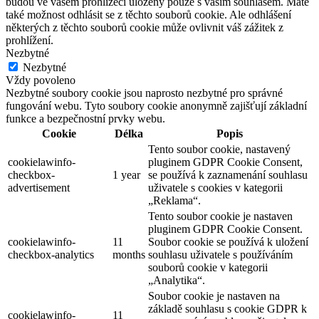
budou ve vašem prohlížeči uloženy pouze s vaším souhlasem. Máte
také možnost odhlásit se z těchto souborů cookie. Ale odhlášení
některých z těchto souborů cookie může ovlivnit váš zážitek z
prohlížení.
Nezbytné
Nezbytné
Vždy povoleno
Nezbytné soubory cookie jsou naprosto nezbytné pro správné
fungování webu. Tyto soubory cookie anonymně zajišťují základní
funkce a bezpečnostní prvky webu.
Cookie
Délka
Popis
Tento soubor cookie, nastavený
cookielawinfo-
pluginem GDPR Cookie Consent,
checkbox-
1 year
se používá k zaznamenání souhlasu
advertisement
uživatele s cookies v kategorii
„Reklama“.
Tento soubor cookie je nastaven
pluginem GDPR Cookie Consent.
cookielawinfo-
11
Soubor cookie se používá k uložení
checkbox-analytics
months
souhlasu uživatele s používáním
souborů cookie v kategorii
„Analytika“.
Soubor cookie je nastaven na
základě souhlasu s cookie GDPR k
cookielawinfo-
11