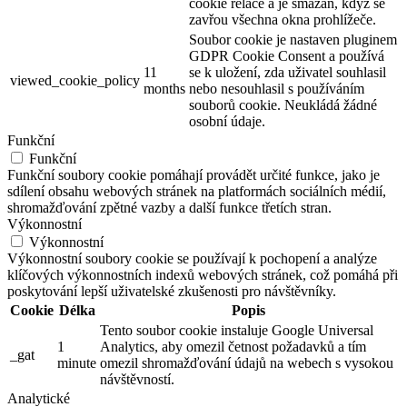
cookie relace a je smazán, když se
zavřou všechna okna prohlížeče.
Soubor cookie je nastaven pluginem
GDPR Cookie Consent a používá
11
se k uložení, zda uživatel souhlasil
viewed_cookie_policy
months
nebo nesouhlasil s používáním
souborů cookie. Neukládá žádné
osobní údaje.
Funkční
Funkční
Funkční soubory cookie pomáhají provádět určité funkce, jako je
sdílení obsahu webových stránek na platformách sociálních médií,
shromažďování zpětné vazby a další funkce třetích stran.
Výkonnostní
Výkonnostní
Výkonnostní soubory cookie se používají k pochopení a analýze
klíčových výkonnostních indexů webových stránek, což pomáhá při
poskytování lepší uživatelské zkušenosti pro návštěvníky.
Cookie
Délka
Popis
Tento soubor cookie instaluje Google Universal
1
Analytics, aby omezil četnost požadavků a tím
_gat
minute
omezil shromažďování údajů na webech s vysokou
návštěvností.
Analytické