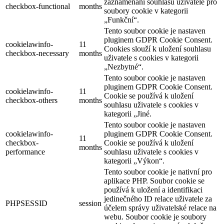
zaznamenání souhlasu uživatele pro
checkbox-functional
months
soubory cookie v kategorii
„Funkční“.
Tento soubor cookie je nastaven
pluginem GDPR Cookie Consent.
cookielawinfo-
11
Cookies slouží k uložení souhlasu
checkbox-necessary
months
uživatele s cookies v kategorii
„Nezbytné“.
Tento soubor cookie je nastaven
pluginem GDPR Cookie Consent.
cookielawinfo-
11
Cookie se používá k uložení
checkbox-others
months
souhlasu uživatele s cookies v
kategorii „Jiné.
Tento soubor cookie je nastaven
cookielawinfo-
pluginem GDPR Cookie Consent.
11
checkbox-
Cookie se používá k uložení
months
performance
souhlasu uživatele s cookies v
kategorii „Výkon“.
Tento soubor cookie je nativní pro
aplikace PHP. Soubor cookie se
používá k uložení a identifikaci
jedinečného ID relace uživatele za
PHPSESSID
session
účelem správy uživatelské relace na
webu. Soubor cookie je soubory